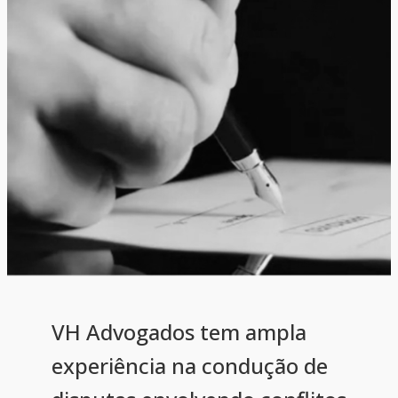
4rabet in pakistan
lucky jet
1win kz
1 win
lucyjet
VH Advogados tem ampla
experiência na condução de