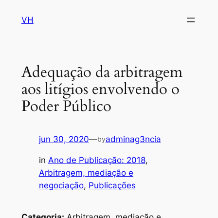
VH
pin up
1win
pinup
1win lucky jet
Adequação da arbitragem
aos litígios envolvendo o
Poder Público
jun 30, 2020
—
adminag3ncia
by
in
Ano de Publicação: 2018
, 
Arbitragem, mediação e
negociação
, 
Publicações
Categoria:
Arbitragem, mediação e