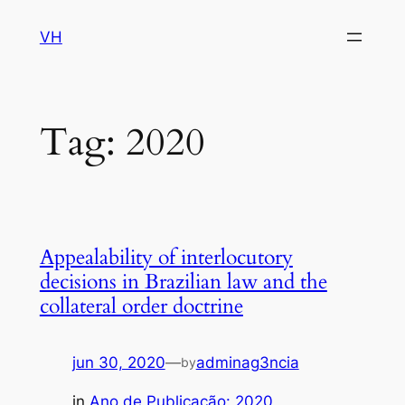
VH
pin up
1win
pinup
1win lucky jet
Tag:
2020
Appealability of interlocutory
decisions in Brazilian law and the
collateral order doctrine
jun 30, 2020
—
adminag3ncia
by
in
Ano de Publicação: 2020
, 