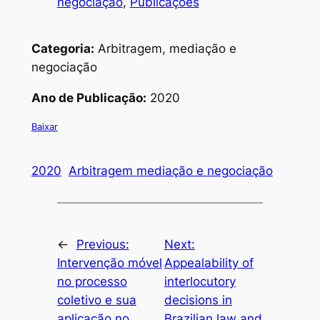
negociação
, 
Publicações
Categoria:
Arbitragem, mediação e
negociação
Ano de Publicação:
2020
Baixar
2020
Arbitragem mediação e negociação
←
Previous:
Next:
Intervenção móvel
Appealability of
no processo
interlocutory
coletivo e sua
decisions in
aplicação no
Brazilian law and