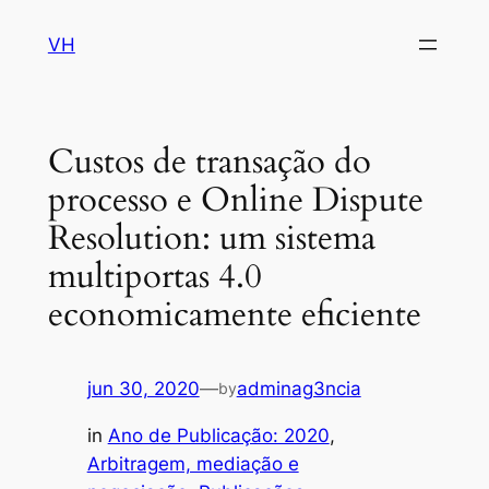
VH
pin up
1win
pinup
1win lucky jet
Custos de transação do
processo e Online Dispute
Resolution: um sistema
multiportas 4.0
economicamente eficiente
jun 30, 2020
—
adminag3ncia
by
in
Ano de Publicação: 2020
, 
Arbitragem, mediação e