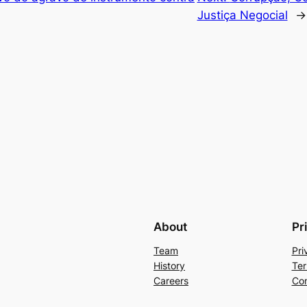
Justiça Negocial
→
About
Pr
Team
Pri
History
Ter
Careers
Con