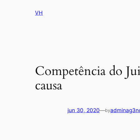
VH
pin up
1win
pinup
1win lucky jet
Competência do Juiz
causa
jun 30, 2020
—
adminag3nc
by