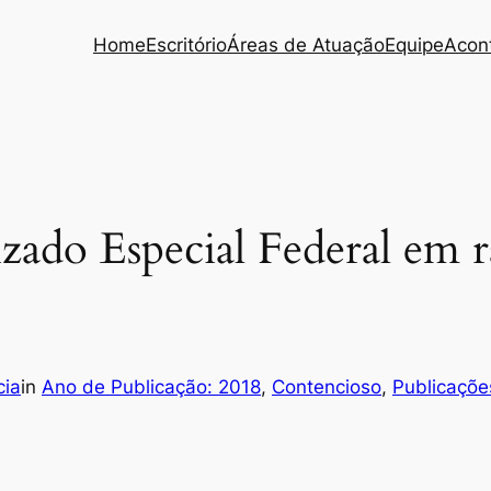
Home
Escritório
Áreas de Atuação
Equipe
Acon
ado Especial Federal em r
ia
in
Ano de Publicação: 2018
, 
Contencioso
, 
Publicaçõe